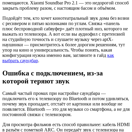
помещаются. Xiaomi Soundbar Pro 2.1 — это недорогой способ
закрыть проблему разом, с настоящим басом и объёмом.
Подойдёт тем, кто хочет кинотеатральный звук дома без возни
с ресивером и пятью колонками по углам. Связка «панель
плюс беспроводной сабвуфер» даёт плотный низ, которого не
выжать из телевизора. А вот если вы аудиофил с претензией
на студийную точность и слушаете музыку через aptX-
наушники — присмотритесь к более дорогим решениям, тут
упор на кино и универсальность. Чтобы понять, какая
конфигурация нужна именно вам, загляните в гайд
как
выбрать саундбар
.
Ошибка с подключением, из-за
которой теряют звук
Самый частый промах при настройке саундбара —
подключить его к телевизору по Bluetooth и потом удивляться,
почему звук пропадает, отстаёт от картинки или вообще не
появляется. Bluetooth — это для музыки со смартфона, а не для
постоянной связки с телевизором.
Для просмотра фильмов есть способ правильнее: кабель HDMI
в разъём с пометкой ARC. Он передаёт звук с телевизора на