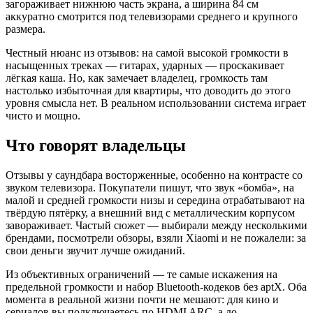
загораживает нижнюю часть экрана, а ширина 84 см
аккуратно смотрится под телевизорами среднего и крупного
размера.
Честный нюанс из отзывов: на самой высокой громкости в
насыщенных треках — гитарах, ударных — проскакивает
лёгкая каша. Но, как замечает владелец, громкость там
настолько избыточная для квартиры, что доводить до этого
уровня смысла нет. В реальном использовании система играет
чисто и мощно.
Что говорят владельцы
Отзывы у саундбара восторженные, особенно на контрасте со
звуком телевизора. Покупатели пишут, что звук «бомба», на
малой и средней громкости низы и середина отрабатывают на
твёрдую пятёрку, а внешний вид с металлическим корпусом
завораживает. Частый сюжет — выбирали между несколькими
брендами, посмотрели обзоры, взяли Xiaomi и не пожалели: за
свои деньги звучит лучше ожиданий.
Из объективных ограничений — те самые искажения на
предельной громкости и набор Bluetooth-кодеков без aptX. Оба
момента в реальной жизни почти не мешают: для кино и
сериалов вы подключаетесь по HDMI ARC, а до