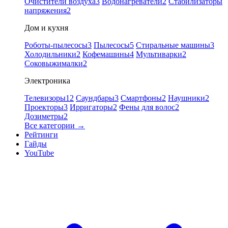
Очистители воздуха
3
Водонагреватели
2
Стабилизаторы
напряжения
2
Дом и кухня
Роботы-пылесосы
3
Пылесосы
5
Стиральные машины
3
Холодильники
2
Кофемашины
4
Мультиварки
2
Соковыжималки
2
Электроника
Телевизоры
12
Саундбары
3
Смартфоны
2
Наушники
2
Проекторы
3
Ирригаторы
2
Фены для волос
2
Дозиметры
2
Все категории →
Рейтинги
Гайды
YouTube