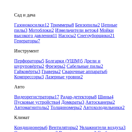
Сад и дача
Газонокосилки
12
Триммеры
8
Бензопилы
2
Цепные
пилы
3
Мотоблоки
2
Измельчители веток
4
Мойки
высокого давления
11
Насосы
2
Снегоуборщики
21
Генераторы
7
Инструмент
Перфораторы
5
Болгарки (УШМ)
5
Дрели и
шуруповёрты
2
Фрезеры
2
Сабельные пилы
2
Гайковёрты
3
Граверы
2
Сварочные аппараты
6
Компрессоры
3
Лазерные уровни
2
Авто
Видеорегистраторы
17
Радар-детекторы
8
Шины
4
Пусковые устройства
4
Домкраты
3
Автосканеры
2
Автомагнитолы
2
Толщиномеры
2
Автохолодильники
2
Климат
Кондиционеры
6
Вентиляторы
2
Увлажнители воздуха
3