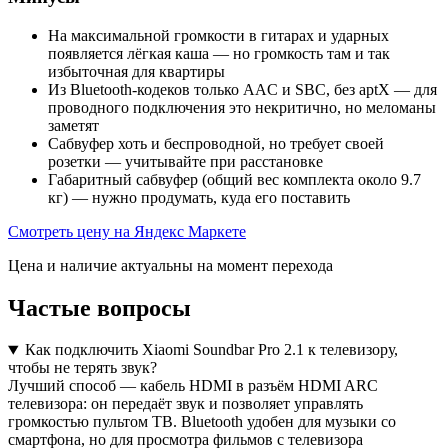
На максимальной громкости в гитарах и ударных
появляется лёгкая каша — но громкость там и так
избыточная для квартиры
Из Bluetooth-кодеков только AAC и SBC, без aptX — для
проводного подключения это некритично, но меломаны
заметят
Сабвуфер хоть и беспроводной, но требует своей
розетки — учитывайте при расстановке
Габаритный сабвуфер (общий вес комплекта около 9.7
кг) — нужно продумать, куда его поставить
Смотреть цену на Яндекс Маркете
Цена и наличие актуальны на момент перехода
Частые вопросы
Как подключить Xiaomi Soundbar Pro 2.1 к телевизору,
чтобы не терять звук?
Лучший способ — кабель HDMI в разъём HDMI ARC
телевизора: он передаёт звук и позволяет управлять
громкостью пультом ТВ. Bluetooth удобен для музыки со
смартфона, но для просмотра фильмов с телевизора