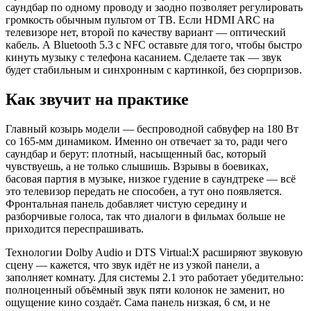
саундбар по одному проводу и заодно позволяет регулировать
громкость обычным пультом от ТВ. Если HDMI ARC на
телевизоре нет, второй по качеству вариант — оптический
кабель. А Bluetooth 5.3 с NFC оставьте для того, чтобы быстро
кинуть музыку с телефона касанием. Сделаете так — звук
будет стабильным и синхронным с картинкой, без сюрпризов.
Как звучит на практике
Главный козырь модели — беспроводной сабвуфер на 180 Вт
со 165-мм динамиком. Именно он отвечает за то, ради чего
саундбар и берут: плотный, насыщенный бас, который
чувствуешь, а не только слышишь. Взрывы в боевиках,
басовая партия в музыке, низкое гудение в саундтреке — всё
это телевизор передать не способен, а тут оно появляется.
Фронтальная панель добавляет чистую середину и
разборчивые голоса, так что диалоги в фильмах больше не
приходится переспрашивать.
Технологии Dolby Audio и DTS Virtual:X расширяют звуковую
сцену — кажется, что звук идёт не из узкой панели, а
заполняет комнату. Для системы 2.1 это работает убедительно:
полноценный объёмный звук пяти колонок не заменит, но
ощущение кино создаёт. Сама панель низкая, 6 см, и не