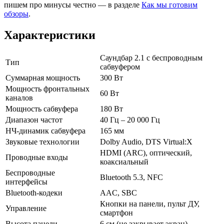
пишем про минусы честно — в разделе
Как мы готовим
обзоры
.
Характеристики
Саундбар 2.1 с беспроводным
Тип
сабвуфером
Суммарная мощность
300 Вт
Мощность фронтальных
60 Вт
каналов
Мощность сабвуфера
180 Вт
Диапазон частот
40 Гц – 20 000 Гц
НЧ-динамик сабвуфера
165 мм
Звуковые технологии
Dolby Audio, DTS Virtual:X
HDMI (ARC), оптический,
Проводные входы
коаксиальный
Беспроводные
Bluetooth 5.3, NFC
интерфейсы
Bluetooth-кодеки
AAC, SBC
Кнопки на панели, пульт ДУ,
Управление
смартфон
Высота панели
6 см (не закрывает экран)