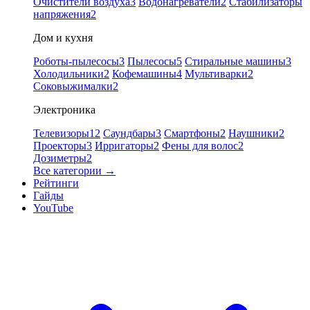
Очистители воздуха
3
Водонагреватели
2
Стабилизаторы
напряжения
2
Дом и кухня
Роботы-пылесосы
3
Пылесосы
5
Стиральные машины
3
Холодильники
2
Кофемашины
4
Мультиварки
2
Соковыжималки
2
Электроника
Телевизоры
12
Саундбары
3
Смартфоны
2
Наушники
2
Проекторы
3
Ирригаторы
2
Фены для волос
2
Дозиметры
2
Все категории →
Рейтинги
Гайды
YouTube