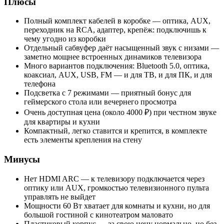
Плюсы
Полный комплект кабелей в коробке — оптика, AUX,
переходник на RCA, адаптер, крепёж: подключишь к
чему угодно из коробки
Отдельный сабвуфер даёт насыщенный звук с низами —
заметно мощнее встроенных динамиков телевизора
Много вариантов подключения: Bluetooth 5.0, оптика,
коаксиал, AUX, USB, FM — и для ТВ, и для ПК, и для
телефона
Подсветка с 7 режимами — приятный бонус для
геймерского стола или вечернего просмотра
Очень доступная цена (около 4000 ₽) при честном звуке
для квартиры и кухни
Компактный, легко ставится и крепится, в комплекте
есть элементы крепления на стену
Минусы
Нет HDMI ARC — к телевизору подключается через
оптику или AUX, громкостью телевизионного пульта
управлять не выйдет
Мощности 60 Вт хватает для комнаты и кухни, но для
большой гостиной с кинотеатром маловато
Пластиковый корпус — за свою цену нормально, но без