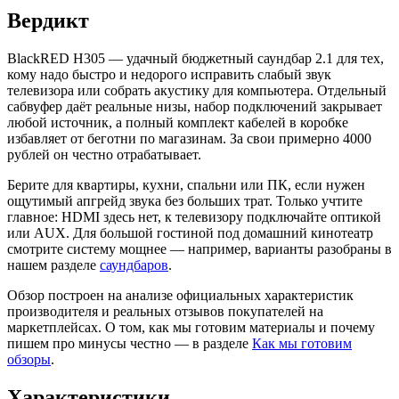
Вердикт
BlackRED H305 — удачный бюджетный саундбар 2.1 для тех,
кому надо быстро и недорого исправить слабый звук
телевизора или собрать акустику для компьютера. Отдельный
сабвуфер даёт реальные низы, набор подключений закрывает
любой источник, а полный комплект кабелей в коробке
избавляет от беготни по магазинам. За свои примерно 4000
рублей он честно отрабатывает.
Берите для квартиры, кухни, спальни или ПК, если нужен
ощутимый апгрейд звука без больших трат. Только учтите
главное: HDMI здесь нет, к телевизору подключайте оптикой
или AUX. Для большой гостиной под домашний кинотеатр
смотрите систему мощнее — например, варианты разобраны в
нашем разделе
саундбаров
.
Обзор построен на анализе официальных характеристик
производителя и реальных отзывов покупателей на
маркетплейсах. О том, как мы готовим материалы и почему
пишем про минусы честно — в разделе
Как мы готовим
обзоры
.
Характеристики