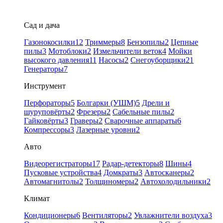
Сад и дача
Газонокосилки
12
Триммеры
8
Бензопилы
2
Цепные
пилы
3
Мотоблоки
2
Измельчители веток
4
Мойки
высокого давления
11
Насосы
2
Снегоуборщики
21
Генераторы
7
Инструмент
Перфораторы
5
Болгарки (УШМ)
5
Дрели и
шуруповёрты
2
Фрезеры
2
Сабельные пилы
2
Гайковёрты
3
Граверы
2
Сварочные аппараты
6
Компрессоры
3
Лазерные уровни
2
Авто
Видеорегистраторы
17
Радар-детекторы
8
Шины
4
Пусковые устройства
4
Домкраты
3
Автосканеры
2
Автомагнитолы
2
Толщиномеры
2
Автохолодильники
2
Климат
Кондиционеры
6
Вентиляторы
2
Увлажнители воздуха
3