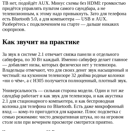
ТВ нет, подойдёт AUX. Минус схемы без HDMI: громкостью
придётся управлять пультом самого саундбара, а не
телевизионным, к этому надо привыкнуть. Зато для телефона
есть Bluetooth 5.0, а для компьютера — USB и AUX.
Разберётесь с подключением на старте — дальше никаких
сюрпризов.
Как звучит на практике
За звук в системе 2.1 отвечает связка панели и отдельного
сабвуфера, по 30 Вт каждый. Именно сабвуфер делает главное
— добавляет низы, которых физически нет у телевизора.
Владельцы отмечают, что для своих денег звук насыщенный и
честный: на кухонном телевизоре 32 дюйма родные колонки
«ни о чём», а с H305 получается полноценный, плотный звук.
Универсальность — сильная сторона модели. Один и тот же
саундбар работает и как звук для телевизора, и как акустика
2.1 для стационарного компьютера, и как беспроводная
колонка для телефона по Bluetooth. Есть даже микрофонный
вход — кому-то пригодится для караоке. Плюс подсветка с
семью режимами: чисто декоративная штука, но на игровом
столе или при вечернем просмотре смотрится приятно.