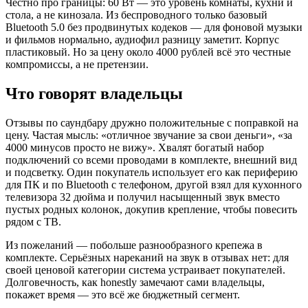
Честно про границы: 60 Вт — это уровень комнаты, кухни и
стола, а не кинозала. Из беспроводного только базовый
Bluetooth 5.0 без продвинутых кодеков — для фоновой музыки
и фильмов нормально, аудиофил разницу заметит. Корпус
пластиковый. Но за цену около 4000 рублей всё это честные
компромиссы, а не претензии.
Что говорят владельцы
Отзывы по саундбару дружно положительные с поправкой на
цену. Частая мысль: «отличное звучание за свои деньги», «за
4000 минусов просто не вижу». Хвалят богатый набор
подключений со всеми проводами в комплекте, внешний вид
и подсветку. Один покупатель использует его как периферию
для ПК и по Bluetooth с телефоном, другой взял для кухонного
телевизора 32 дюйма и получил насыщенный звук вместо
пустых родных колонок, докупив крепление, чтобы повесить
рядом с ТВ.
Из пожеланий — побольше разнообразного крепежа в
комплекте. Серьёзных нареканий на звук в отзывах нет: для
своей ценовой категории система устраивает покупателей.
Долговечность, как honestly замечают сами владельцы,
покажет время — это всё же бюджетный сегмент.