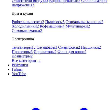
Очистители воздуха
3
Водонагреватели
2
Стабилизаторы
напряжения
2
Дом и кухня
Роботы-пылесосы
3
Пылесосы
5
Стиральные машины
3
Холодильники
2
Кофемашины
4
Мультиварки
2
Соковыжималки
2
Электроника
Телевизоры
12
Саундбары
3
Смартфоны
2
Наушники
2
Проекторы
3
Ирригаторы
2
Фены для волос
2
Дозиметры
2
Все категории →
Рейтинги
Гайды
YouTube