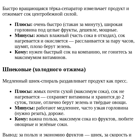
Быстро вращающаяся тёрка-сепаратор измельчает продукт и
отжимает сок центробежной силой.
Плюсы:
очень быстро (стакан за минуту), широкая
горловина под целые фрукты, дешевле, мощные.
Минусы:
жмых влажный (часть сока в отходах), сок
нагревается и окисляется — расслаивается за пару часов,
шумят, плохо берут зелень.
Кому:
нужен быстрый сок на компанию, не гонитесь за
максимумом витаминов.
Шнековые (холодного отжима)
Медленный шнек-спираль раздавливает продукт как пресс.
Плюсы:
жмых почти сухой (максимум сока), сок не
нагревается — сохраняет витамины и хранится до 2
суток, тихие, отлично берут зелень и твёрдые овощи.
Минусы:
работают медленнее, часто узкая горловина
(нужно резать), дороже.
Кому:
важна польза, максимум сока из фруктов, любите
овощные и зелёные соки.
Вывод: за пользу и экономию фруктов — шнек, за скорость и