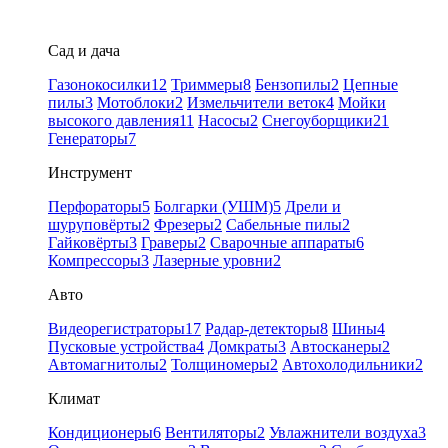
Сад и дача
Газонокосилки
12
Триммеры
8
Бензопилы
2
Цепные
пилы
3
Мотоблоки
2
Измельчители веток
4
Мойки
высокого давления
11
Насосы
2
Снегоуборщики
21
Генераторы
7
Инструмент
Перфораторы
5
Болгарки (УШМ)
5
Дрели и
шуруповёрты
2
Фрезеры
2
Сабельные пилы
2
Гайковёрты
3
Граверы
2
Сварочные аппараты
6
Компрессоры
3
Лазерные уровни
2
Авто
Видеорегистраторы
17
Радар-детекторы
8
Шины
4
Пусковые устройства
4
Домкраты
3
Автосканеры
2
Автомагнитолы
2
Толщиномеры
2
Автохолодильники
2
Климат
Кондиционеры
6
Вентиляторы
2
Увлажнители воздуха
3