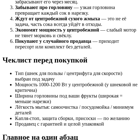
забрасывают его через месяц.
Забывают про горловину
— узкая горловина
превращает каждый сок в нарезку.
Ждут от центробежной сухого жмыха
— это не её
задача, часть сока всегда уйдёт в отходы.
Экономят мощность у центробежной
— слабый мотор
не тянет морковь и свёклу.
Покупают у случайного продавца
— приходит
пересорт или комплект без деталей.
Чеклист перед покупкой
Тип (шнек для пользы / центрифуга для скорости)
выбран под задачу
Мощность 1000-1200 Вт у центробежной (у шнековой не
критична)
Ширина горловины под ваши фрукты (широкая =
меньше нарезки)
Лёгкость мытья: самоочистка / посудомойка / минимум
деталей
Капля-стоп, защита сборки, присоски — по желанию
Продавец с гарантией и целой упаковкой
Главное на один абзац