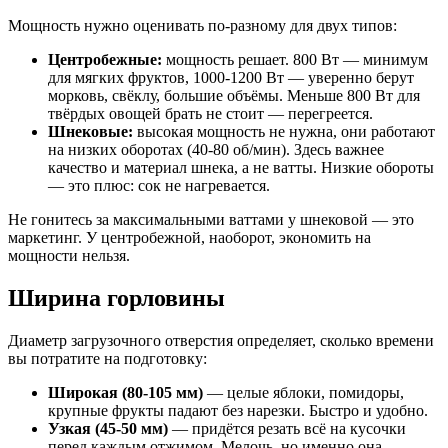
Мощность нужно оценивать по-разному для двух типов:
Центробежные:
мощность решает. 800 Вт — минимум
для мягких фруктов, 1000-1200 Вт — уверенно берут
морковь, свёклу, большие объёмы. Меньше 800 Вт для
твёрдых овощей брать не стоит — перегреется.
Шнековые:
высокая мощность не нужна, они работают
на низких оборотах (40-80 об/мин). Здесь важнее
качество и материал шнека, а не ватты. Низкие обороты
— это плюс: сок не нагревается.
Не гонитесь за максимальными ваттами у шнековой — это
маркетинг. У центробежной, наоборот, экономить на
мощности нельзя.
Ширина горловины
Диаметр загрузочного отверстия определяет, сколько времени
вы потратите на подготовку:
Широкая (80-105 мм)
— целые яблоки, помидоры,
крупные фрукты падают без нарезки. Быстро и удобно.
Узкая (45-50 мм)
— придётся резать всё на кусочки
перед каждым отжимом. Мелочь, но именно она