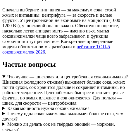
Сначала выберите тип: шнек — за максимум сока, сухой
жмых и витамины, центрифуга — за скорость и целые
фрукты. У центробежной не экономьте на мощности (1000-
1200 Вт), у шнековой она не важна. Обязательно оцените,
насколько легко аппарат мыть — именно из-за мытья
соковыжималки чаще всего забрасывают, и функция
самоочистки тут решает всё. Конкретные проверенные
модели обоих типов мы разобрали в
рейтинге ТОП-5
соковыжималок 2026
.
Частые вопросы
Что лучше — шнековая или центробежная соковыжималка?
Шнековая (холодного отжима) выжимает больше сока, жмых
почти сухой, сок хранится дольше и сохраняет витамины, но
работает медленнее. Центробежная быстрее и глотает целые
фрукты, но жмых влажнее и сок окисляется. Для пользы —
шнек, для скорости — центробежная.
Какая мощность нужна соковыжималке?
Почему одна соковыжималка выжимает больше сока, чем
другая?
Можно ли делать сок из твёрдых овощей — моркови,
свёклы?