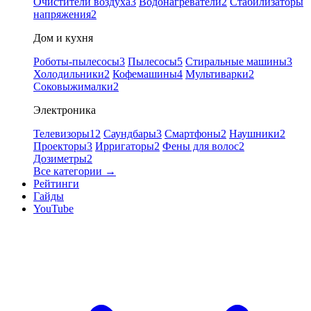
Очистители воздуха
3
Водонагреватели
2
Стабилизаторы
напряжения
2
Дом и кухня
Роботы-пылесосы
3
Пылесосы
5
Стиральные машины
3
Холодильники
2
Кофемашины
4
Мультиварки
2
Соковыжималки
2
Электроника
Телевизоры
12
Саундбары
3
Смартфоны
2
Наушники
2
Проекторы
3
Ирригаторы
2
Фены для волос
2
Дозиметры
2
Все категории →
Рейтинги
Гайды
YouTube