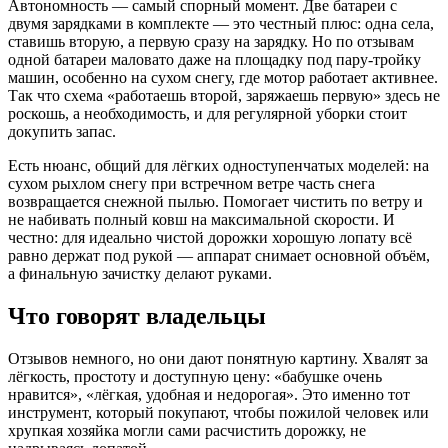
Автономность — самый спорный момент. Две батареи с
двумя зарядками в комплекте — это честный плюс: одна села,
ставишь вторую, а первую сразу на зарядку. Но по отзывам
одной батареи маловато даже на площадку под пару-тройку
машин, особенно на сухом снегу, где мотор работает активнее.
Так что схема «работаешь второй, заряжаешь первую» здесь не
роскошь, а необходимость, и для регулярной уборки стоит
докупить запас.
Есть нюанс, общий для лёгких одноступенчатых моделей: на
сухом рыхлом снегу при встречном ветре часть снега
возвращается снежной пылью. Помогает чистить по ветру и
не набивать полный ковш на максимальной скорости. И
честно: для идеально чистой дорожки хорошую лопату всё
равно держат под рукой — аппарат снимает основной объём,
а финальную зачистку делают руками.
Что говорят владельцы
Отзывов немного, но они дают понятную картину. Хвалят за
лёгкость, простоту и доступную цену: «бабушке очень
нравится», «лёгкая, удобная и недорогая». Это именно тот
инструмент, который покупают, чтобы пожилой человек или
хрупкая хозяйка могли сами расчистить дорожку, не