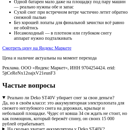
Одной батареи мало даже на площадку под пару машин
— реально нужны обе и запас
Сухой снег при встречном ветре частично летит обратно
снежной пылью
Без хорошей лопаты для финальной зачистки всё равно
не обойтись
Несамоходный — в плотном или глубоком снегу
аппарат нужно подталкивать
Смотреть цену на Яндекс Маркете
Цена и наличие актуальны на момент перехода
Реклама. ООО «Яндекс Маркет», ИНН 9704254424. erid:
5jtCeReNx12oajxV21eunF3
Частые вопросы
Реально ли Deko ST40V убирает снег за свои деньги?
Да, но в своём классе: это аккумуляторная электролопата для
свежего неглубокого снега на дорожках, крыльце и
небольшой площадке. Чудес от ковша 34 см ждать не стоит, но
как помощник, который бережёт спину, он своих 15 000
рублей отрабатывает.
На сколько хватает аккумулятора у Deko ST40V?