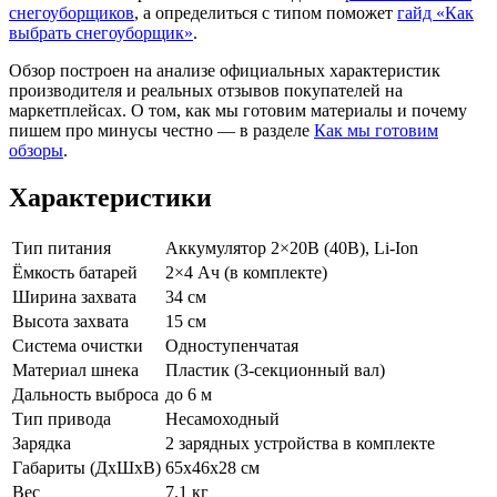
снегоуборщиков
, а определиться с типом поможет
гайд «Как
выбрать снегоуборщик»
.
Обзор построен на анализе официальных характеристик
производителя и реальных отзывов покупателей на
маркетплейсах. О том, как мы готовим материалы и почему
пишем про минусы честно — в разделе
Как мы готовим
обзоры
.
Характеристики
Тип питания
Аккумулятор 2×20В (40В), Li-Ion
Ёмкость батарей
2×4 Ач (в комплекте)
Ширина захвата
34 см
Высота захвата
15 см
Система очистки
Одноступенчатая
Материал шнека
Пластик (3-секционный вал)
Дальность выброса
до 6 м
Тип привода
Несамоходный
Зарядка
2 зарядных устройства в комплекте
Габариты (ДхШхВ)
65x46x28 см
Вес
7.1 кг