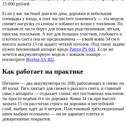
15 000 рублей.
Если у вас частный дом или дача, дорожки и небольшая
площадка у входа, и снег вы чистите понемногу — эта модель
снимет нагрузку со спины и избавит от возни с топливом. По
отзывам её часто берут для пожилых родственников: лёгкая,
простая, посильная. А вот для больших участков, глубокого и
плотного снега она не предназначена — узкий ковш 34 см и
высота захвата 15 см задают чёткий потолок. Под такие задачи
нужен бензиновый аппарат вроде
Patriot PS 601
. Если же
хочется аккумуляторную модель с ковшом пошире —
посмотрите
Boxbot AS 402
.
Как работает на практике
Питание — два аккумулятора по 20В, работающих в связке на
40 вольт. Тяги хватает для свежего рыхлого снега, и главный
смысл аппарата — отдыхает спина: нет постоянных наклонов,
ты просто ведёшь его по дорожке. Ковш 34 см при высоте
захвата 15 см рассчитан строго на дорожки и неглубокий
слой, выброс идёт до 6 метров. Пластиковый трёхсекционный
шнек выбран осознанно — он не царапает плитку и
декоративные покрытия.