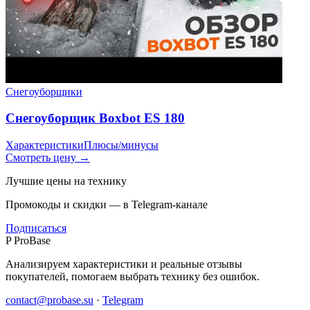
Снегоуборщики
Снегоуборщик Boxbot ES 180
Характеристики
Плюсы/минусы
Смотреть цену →
Лучшие цены на технику
Промокоды и скидки — в Telegram-канале
Подписаться
P
ProBase
Анализируем характеристики и реальные отзывы
покупателей, помогаем выбрать технику без ошибок.
contact@probase.su
·
Telegram