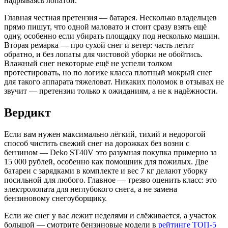
надрываясь лопатой.
Главная честная претензия — батарея. Несколько владельцев
прямо пишут, что одной маловато и стоит сразу взять ещё
одну, особенно если убирать площадку под несколько машин.
Вторая ремарка — про сухой снег и ветер: часть летит
обратно, и без лопаты для чистовой уборки не обойтись.
Влажный снег некоторые ещё не успели толком
протестировать, но по логике класса плотный мокрый снег
для такого аппарата тяжеловат. Никаких поломок в отзывах не
звучит — претензии только к ожиданиям, а не к надёжности.
Вердикт
Если вам нужен максимально лёгкий, тихий и недорогой
способ чистить свежий снег на дорожках без возни с
бензином — Deko ST40V это разумная покупка примерно за
15 000 рублей, особенно как помощник для пожилых. Две
батареи с зарядками в комплекте и вес 7 кг делают уборку
посильной для любого. Главное — трезво оценить класс: это
электролопата для неглубокого снега, а не замена
бензиновому снегоуборщику.
Если же снег у вас лежит неделями и слёживается, а участок
большой — смотрите бензиновые модели в
рейтинге ТОП-5