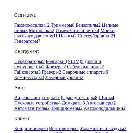
Сад и дача
Газонокосилки
12
Триммеры
8
Бензопилы
2
Цепные
пилы
3
Мотоблоки
2
Измельчители веток
4
Мойки
высокого давления
11
Насосы
2
Снегоуборщики
21
Генераторы
7
Инструмент
Перфораторы
5
Болгарки (УШМ)
5
Дрели и
шуруповёрты
2
Фрезеры
2
Сабельные пилы
2
Гайковёрты
3
Граверы
2
Сварочные аппараты
6
Компрессоры
3
Лазерные уровни
2
Авто
Видеорегистраторы
17
Радар-детекторы
8
Шины
4
Пусковые устройства
4
Домкраты
3
Автосканеры
2
Автомагнитолы
2
Толщиномеры
2
Автохолодильники
2
Климат
Кондиционеры
6
Вентиляторы
2
Увлажнители воздуха
3