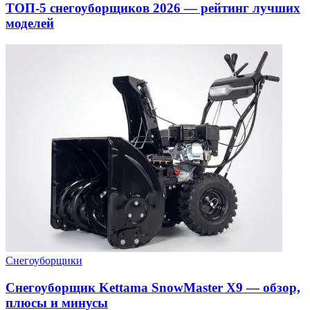
ТОП-5 снегоуборщиков 2026 — рейтинг лучших
моделей
Снегоуборщики
Снегоуборщик Kettama SnowMaster X9 — обзор,
плюсы и минусы