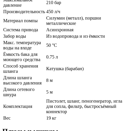
210 бар
давление
Производительность
450 л/ч
Силумин (металл), поршни
Материал помпы
металлические
Система привода
Асинхронная
Забор воды
Из водопровода и из ёмкости
Макс. температура
50 °C
воды на входе
Ёмкость бака для
0.75 л
моющего средства
Способ хранения
Катушка (барабан)
шланга
Длина шланга
8 м
высокого давления
Длина сетевого
5 м
шнура
Пистолет, шланг, пеногенератор, игла
Комплектация
для сопла, фильтр, быстросъёмный
коннектор
Вес
19 кг