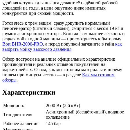
удобная катушка для шланга делают её надёжной рабочей
лошадкой на годы, а цена ощутимо ниже именитых
конкурентов при схожей мощности.
Готовьтесь к трём вещам: сразу докупить нормальный
пеногенератор (штатный слабый), смириться с весом 19 кг и
шумом асинхронного мотора. Если же вам важнее лёгкость и
редкая мойка одной машины — присмотритесь к бытовому
Bort BHR-2000-PRO
, а перед покупкой загляните в гайд
как
выбрать мойку высокого давления
.
Обзор построен на анализе официальных характеристик
производителя и реальных отзывов покупателей на
маркетплейсах. О том, как мы готовим материалы и почему
пишем про минусы честно — в разделе
Как мы готовим
обзоры
.
Характеристики
Мощность
2600 Вт (2.6 кВт)
Асинхронный (бесщёточный), водяное
Тип двигателя
охлаждение
Рабочее давление
145 бар
Максимальное