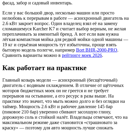
фасад, забор и садовый инвентарь.
Если у вас большой двор, несколько машин или просто
нелюбовь к перерывам в работе — асинхронный двигатель на
2.6 кВт закроет вопрос. Один владелец взял её на замену
сломавшемуся Karcher K7 и считает выбор верным, не желая
переплачивать за именитый бренд. А вот если вам нужна
лёгкая компактная мойка для редкой мойки одной машины —
19 кг и серьёзная мощность тут избыточны, проще взять
бытовую модель полегче, например
Bort BHR-2000-PRO
.
Сравнить варианты можно в
рейтинге моек 2026
.
Как работает на практике
Главный козырь модели — асинхронный (бесщёточный)
двигатель с водяным охлаждением. В отличие от щёточных
моторов бюджетных моек он не греется и не требует
перерывов на остывание, а его ресурс в разы выше. На
практике это значит, что мыть можно долго и без оглядки на
таймер. Мощность 2.6 кВт и рабочее давление 145 бар
(пиковое 210 бар) уверенно сбивают засохшую глину,
дорожную соль и стойкий налёт. Владельцы отмечают, что на
максимальном режиме даже становится «страшновато за
краску» — поэтому для авто мощность лучше снижать