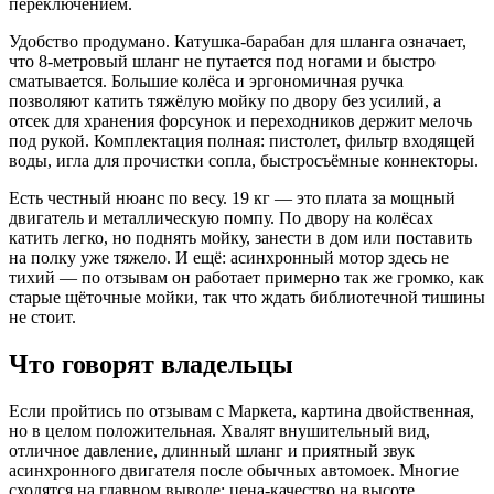
переключением.
Удобство продумано. Катушка-барабан для шланга означает,
что 8-метровый шланг не путается под ногами и быстро
сматывается. Большие колёса и эргономичная ручка
позволяют катить тяжёлую мойку по двору без усилий, а
отсек для хранения форсунок и переходников держит мелочь
под рукой. Комплектация полная: пистолет, фильтр входящей
воды, игла для прочистки сопла, быстросъёмные коннекторы.
Есть честный нюанс по весу. 19 кг — это плата за мощный
двигатель и металлическую помпу. По двору на колёсах
катить легко, но поднять мойку, занести в дом или поставить
на полку уже тяжело. И ещё: асинхронный мотор здесь не
тихий — по отзывам он работает примерно так же громко, как
старые щёточные мойки, так что ждать библиотечной тишины
не стоит.
Что говорят владельцы
Если пройтись по отзывам с Маркета, картина двойственная,
но в целом положительная. Хвалят внушительный вид,
отличное давление, длинный шланг и приятный звук
асинхронного двигателя после обычных автомоек. Многие
сходятся на главном выводе: цена-качество на высоте,