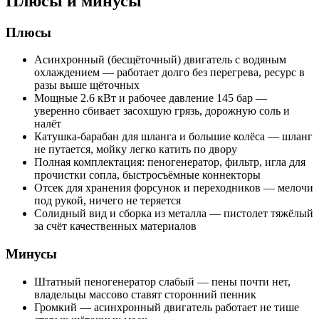
Плюсы и минусы
Плюсы
Асинхронный (бесщёточный) двигатель с водяным
охлаждением — работает долго без перегрева, ресурс в
разы выше щёточных
Мощные 2.6 кВт и рабочее давление 145 бар —
уверенно сбивает засохшую грязь, дорожную соль и
налёт
Катушка-барабан для шланга и большие колёса — шланг
не путается, мойку легко катить по двору
Полная комплектация: пеногенератор, фильтр, игла для
прочистки сопла, быстросъёмные коннекторы
Отсек для хранения форсунок и переходников — мелочи
под рукой, ничего не теряется
Солидный вид и сборка из металла — пистолет тяжёлый
за счёт качественных материалов
Минусы
Штатный пеногенератор слабый — пены почти нет,
владельцы массово ставят сторонний пенник
Громкий — асинхронный двигатель работает не тише