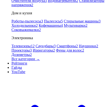
Очистители воздуха
3
Водонагреватели
2
Стабилизаторы
напряжения
2
Дом и кухня
Роботы-пылесосы
3
Пылесосы
5
Стиральные машины
3
Холодильники
2
Кофемашины
4
Мультиварки
2
Соковыжималки
2
Электроника
Телевизоры
12
Саундбары
3
Смартфоны
2
Наушники
2
Проекторы
3
Ирригаторы
2
Фены для волос
2
Дозиметры
2
Все категории →
Рейтинги
Гайды
YouTube