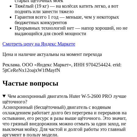
старых щёточных моек
Тяжёлый (19 кг) — на колёсах катить легко, а вот
поднять или занести тяжело
Гарантия всего 1 год — меньше, чем у некоторых
бюджетных конкурентов
Прорывных технологий нет — напор хороший, но не
выдающийся для своей мощности
Смотреть цену на Яндекс Маркете
Цена и наличие актуальны на момент перехода
Реклама. ООО «Яндекс Маркет», ИНН 9704254424. erid:
5jtCeReNx12oajxW1fMayfN
Частые вопросы
Чем асинхронный двигатель Huter W-5-2600 PRO лучше
щёточного?
Асинхронный (бесщёточный) двигатель с водяным
охлаждением работает долго без перегрева и перерывов на
остывание, его ресурс в разы выше щёточного. Это значит,
что грязный внедорожник можно отмыть за один заход, не
выключая мойку. Для частой и долгой работы это главный
аргумент в пользу модели.