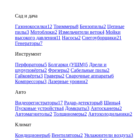
Сад и дача
Газонокосилки
12
Триммеры
8
Бензопилы
2
Цепные
пилы
3
Мотоблоки
2
Измельчители веток
4
Мойки
высокого давления
11
Насосы
2
Снегоуборщики
21
Генераторы
7
Инструмент
Перфораторы
5
Болгарки (УШМ)
5
Дрели и
шуруповёрты
2
Фрезеры
2
Сабельные пилы
2
Гайковёрты
3
Граверы
2
Сварочные аппараты
6
Компрессоры
3
Лазерные уровни
2
Авто
Видеорегистраторы
17
Радар-детекторы
8
Шины
4
Пусковые устройства
4
Домкраты
3
Автосканеры
2
Автомагнитолы
2
Толщиномеры
2
Автохолодильники
2
Климат
Кондиционеры
6
Вентиляторы
2
Увлажнители воздуха
3