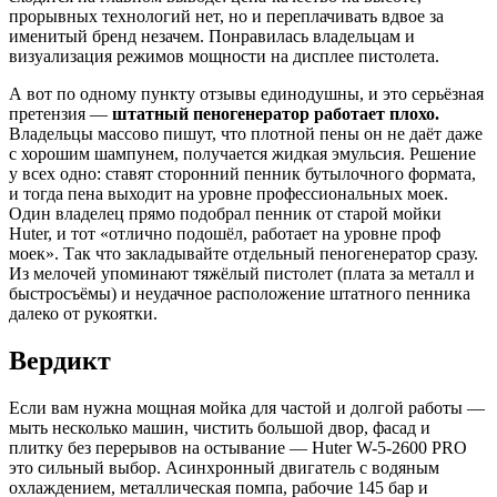
прорывных технологий нет, но и переплачивать вдвое за
именитый бренд незачем. Понравилась владельцам и
визуализация режимов мощности на дисплее пистолета.
А вот по одному пункту отзывы единодушны, и это серьёзная
претензия —
штатный пеногенератор работает плохо.
Владельцы массово пишут, что плотной пены он не даёт даже
с хорошим шампунем, получается жидкая эмульсия. Решение
у всех одно: ставят сторонний пенник бутылочного формата,
и тогда пена выходит на уровне профессиональных моек.
Один владелец прямо подобрал пенник от старой мойки
Huter, и тот «отлично подошёл, работает на уровне проф
моек». Так что закладывайте отдельный пеногенератор сразу.
Из мелочей упоминают тяжёлый пистолет (плата за металл и
быстросъёмы) и неудачное расположение штатного пенника
далеко от рукоятки.
Вердикт
Если вам нужна мощная мойка для частой и долгой работы —
мыть несколько машин, чистить большой двор, фасад и
плитку без перерывов на остывание — Huter W-5-2600 PRO
это сильный выбор. Асинхронный двигатель с водяным
охлаждением, металлическая помпа, рабочие 145 бар и