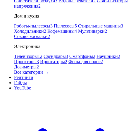
Очистители воздуха
3
Водонагреватели
2
Стабилизаторы
напряжения
2
Дом и кухня
Роботы-пылесосы
3
Пылесосы
5
Стиральные машины
3
Холодильники
2
Кофемашины
4
Мультиварки
2
Соковыжималки
2
Электроника
Телевизоры
12
Саундбары
3
Смартфоны
2
Наушники
2
Проекторы
3
Ирригаторы
2
Фены для волос
2
Дозиметры
2
Все категории →
Рейтинги
Гайды
YouTube