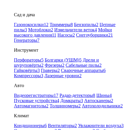
Сад и дача
Газонокосилки
12
Триммеры
8
Бензопилы
2
Цепные
пилы
3
Мотоблоки
2
Измельчители веток
4
Мойки
высокого давления
11
Насосы
2
Снегоуборщики
21
Генераторы
7
Инструмент
Перфораторы
5
Болгарки (УШМ)
5
Дрели и
шуруповёрты
2
Фрезеры
2
Сабельные пилы
2
Гайковёрты
3
Граверы
2
Сварочные аппараты
6
Компрессоры
3
Лазерные уровни
2
Авто
Видеорегистраторы
17
Радар-детекторы
8
Шины
4
Пусковые устройства
4
Домкраты
3
Автосканеры
2
Автомагнитолы
2
Толщиномеры
2
Автохолодильники
2
Климат
Кондиционеры
6
Вентиляторы
2
Увлажнители воздуха
3