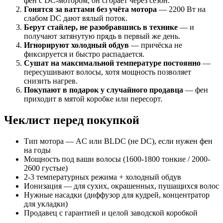
фен с DC-мотором, он сгорает через сезон.
Гонятся за ваттами без учёта мотора
— 2200 Вт на
слабом DC дают вялый поток.
Берут стайлер, не разобравшись в технике
— и
получают затянутую прядь в первый же день.
Игнорируют холодный обдув
— причёска не
фиксируется и быстро распадается.
Сушат на максимальной температуре постоянно
—
пересушивают волосы, хотя мощность позволяет
снизить нагрев.
Покупают в подарок у случайного продавца
— фен
приходит в мятой коробке или пересорт.
Чеклист перед покупкой
Тип мотора — AC или BLDC (не DC), если нужен фен
на годы
Мощность под ваши волосы (1600-1800 тонкие / 2000-
2600 густые)
2-3 температурных режима + холодный обдув
Ионизация — для сухих, окрашенных, пушащихся волос
Нужные насадки (диффузор для кудрей, концентратор
для укладки)
Продавец с гарантией и целой заводской коробкой