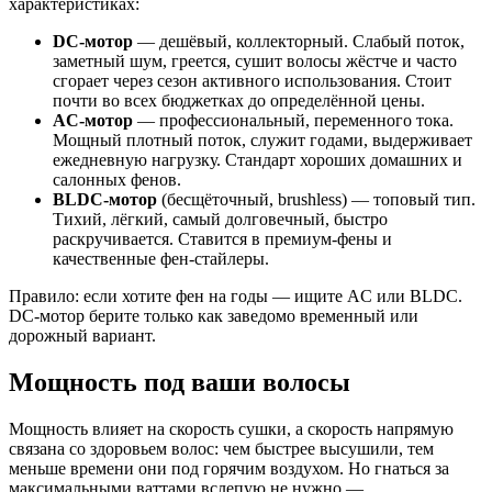
характеристиках:
DC-мотор
— дешёвый, коллекторный. Слабый поток,
заметный шум, греется, сушит волосы жёстче и часто
сгорает через сезон активного использования. Стоит
почти во всех бюджетках до определённой цены.
AC-мотор
— профессиональный, переменного тока.
Мощный плотный поток, служит годами, выдерживает
ежедневную нагрузку. Стандарт хороших домашних и
салонных фенов.
BLDC-мотор
(бесщёточный, brushless) — топовый тип.
Тихий, лёгкий, самый долговечный, быстро
раскручивается. Ставится в премиум-фены и
качественные фен-стайлеры.
Правило: если хотите фен на годы — ищите AC или BLDC.
DC-мотор берите только как заведомо временный или
дорожный вариант.
Мощность под ваши волосы
Мощность влияет на скорость сушки, а скорость напрямую
связана со здоровьем волос: чем быстрее высушили, тем
меньше времени они под горячим воздухом. Но гнаться за
максимальными ваттами вслепую не нужно —