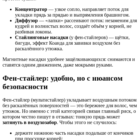
Концентратор
— узкое сопло, направляет поток для
укладки прядь за прядью и выпрямления брашингом.
Диффузор
— «лапки» рассеивают поток: незаменим для
кудрей и волнистых волос, создаёт объём у корней, не
разбивая локоны.
Стайлинговые насадки
(у фен-стайлеров) — щётки,
бигуди, эффект Коанда для завивки воздухом без
раскалённого утюжка.
Магнитные насадки удобнее защёлкивающихся: снимаются и
ставятся одним движением, даже мокрыми руками.
Фен-стайлер: удобно, но с нюансом
безопасности
Фен-стайлер (мультистайлер) укладывает воздушным потоком
без раскалённых поверхностей — это бережнее для волос, чем
утюжок. Но именно с этой категорией связан главный риск, о
котором честно пишут в отзывах: тонкую прядь может
затянуть в воздухозабор
. Чтобы этого не случилось:
держите нижнюю часть насадки подальше от кончиков
при просушке корней;