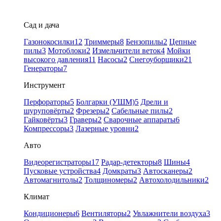
Сад и дача
Газонокосилки
12
Триммеры
8
Бензопилы
2
Цепные
пилы
3
Мотоблоки
2
Измельчители веток
4
Мойки
высокого давления
11
Насосы
2
Снегоуборщики
21
Генераторы
7
Инструмент
Перфораторы
5
Болгарки (УШМ)
5
Дрели и
шуруповёрты
2
Фрезеры
2
Сабельные пилы
2
Гайковёрты
3
Граверы
2
Сварочные аппараты
6
Компрессоры
3
Лазерные уровни
2
Авто
Видеорегистраторы
17
Радар-детекторы
8
Шины
4
Пусковые устройства
4
Домкраты
3
Автосканеры
2
Автомагнитолы
2
Толщиномеры
2
Автохолодильники
2
Климат
Кондиционеры
6
Вентиляторы
2
Увлажнители воздуха
3