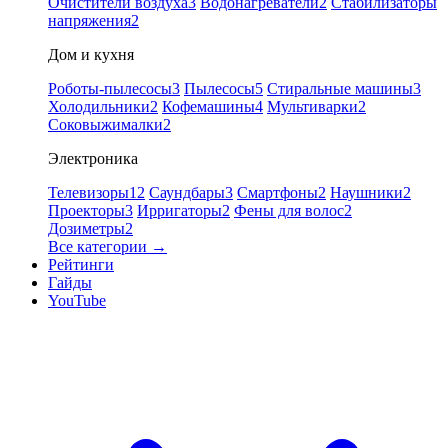
Очистители воздуха
3
Водонагреватели
2
Стабилизаторы
напряжения
2
Дом и кухня
Роботы-пылесосы
3
Пылесосы
5
Стиральные машины
3
Холодильники
2
Кофемашины
4
Мультиварки
2
Соковыжималки
2
Электроника
Телевизоры
12
Саундбары
3
Смартфоны
2
Наушники
2
Проекторы
3
Ирригаторы
2
Фены для волос
2
Дозиметры
2
Все категории →
Рейтинги
Гайды
YouTube