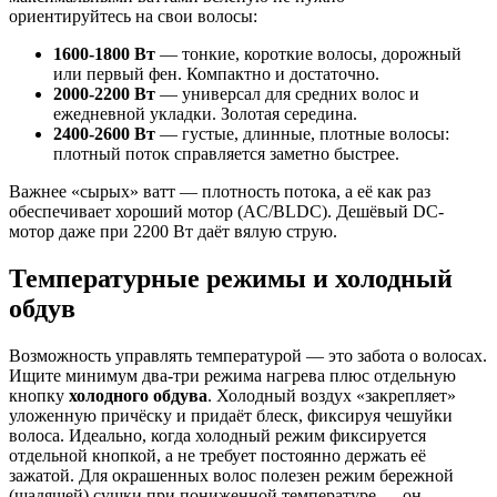
ориентируйтесь на свои волосы:
1600-1800 Вт
— тонкие, короткие волосы, дорожный
или первый фен. Компактно и достаточно.
2000-2200 Вт
— универсал для средних волос и
ежедневной укладки. Золотая середина.
2400-2600 Вт
— густые, длинные, плотные волосы:
плотный поток справляется заметно быстрее.
Важнее «сырых» ватт — плотность потока, а её как раз
обеспечивает хороший мотор (AC/BLDC). Дешёвый DC-
мотор даже при 2200 Вт даёт вялую струю.
Температурные режимы и холодный
обдув
Возможность управлять температурой — это забота о волосах.
Ищите минимум два-три режима нагрева плюс отдельную
кнопку
холодного обдува
. Холодный воздух «закрепляет»
уложенную причёску и придаёт блеск, фиксируя чешуйки
волоса. Идеально, когда холодный режим фиксируется
отдельной кнопкой, а не требует постоянно держать её
зажатой. Для окрашенных волос полезен режим бережной
(щадящей) сушки при пониженной температуре — он