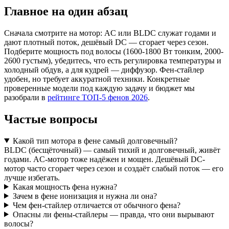
Главное на один абзац
Сначала смотрите на мотор: AC или BLDC служат годами и
дают плотный поток, дешёвый DC — сгорает через сезон.
Подберите мощность под волосы (1600-1800 Вт тонким, 2000-
2600 густым), убедитесь, что есть регулировка температуры и
холодный обдув, а для кудрей — диффузор. Фен-стайлер
удобен, но требует аккуратной техники. Конкретные
проверенные модели под каждую задачу и бюджет мы
разобрали в
рейтинге ТОП-5 фенов 2026
.
Частые вопросы
Какой тип мотора в фене самый долговечный?
BLDC (бесщёточный) — самый тихий и долговечный, живёт
годами. AC-мотор тоже надёжен и мощен. Дешёвый DC-
мотор часто сгорает через сезон и создаёт слабый поток — его
лучше избегать.
Какая мощность фена нужна?
Зачем в фене ионизация и нужна ли она?
Чем фен-стайлер отличается от обычного фена?
Опасны ли фены-стайлеры — правда, что они вырывают
волосы?