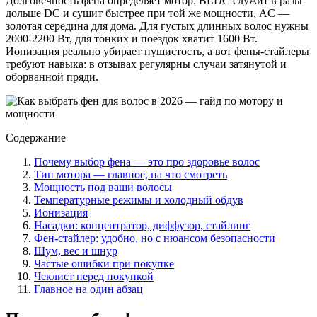
Долговечность фена определяет мотор: BLDC служит в разы
дольше DC и сушит быстрее при той же мощности, AC —
золотая середина для дома. Для густых длинных волос нужны
2000-2200 Вт, для тонких и поездок хватит 1600 Вт.
Ионизация реально убирает пушистость, а вот фены-стайлеры
требуют навыка: в отзывах регулярны случаи затянутой и
оборванной пряди.
Содержание
Почему выбор фена — это про здоровье волос
Тип мотора — главное, на что смотреть
Мощность под ваши волосы
Температурные режимы и холодный обдув
Ионизация
Насадки: концентратор, диффузор, стайлинг
Фен-стайлер: удобно, но с нюансом безопасности
Шум, вес и шнур
Частые ошибки при покупке
Чеклист перед покупкой
Главное на один абзац